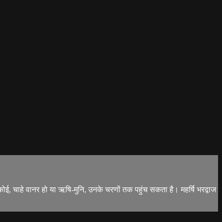
 कोई, चाहे वानर हो या ऋषि-मुनि, उनके चरणों तक पहुंच सकता है। महर्षि भरद्वाज