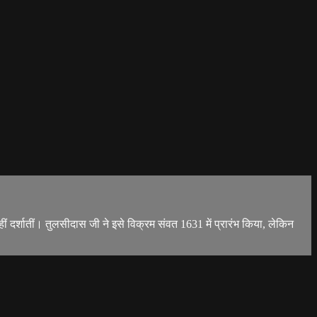
ं दर्शातीं। तुलसीदास जी ने इसे विक्रम संवत 1631 में प्रारंभ किया, लेकिन