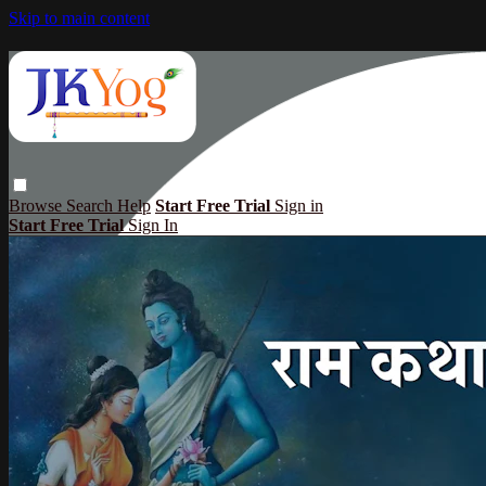
Skip to main content
Browse
Search
Help
Start Free Trial
Sign in
Start Free Trial
Sign In