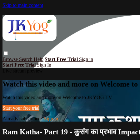
Skip to main content
Browse
Search
Help
Start Free Trial
Sign in
Start Free Trial
Sign In
Live stream preview
Watch this video and more on Welcome 
Watch this video and more on Welcome to JKYOG TV
Start your free trial
Already subscribed?
Sign in
Ram Katha- Part 19 - कुसंग का प्रभाव Impac