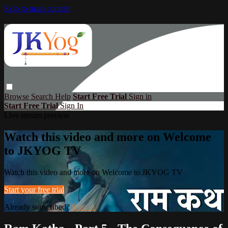
Skip to main content
Browse
Search
Help
Start Free Trial
Sign in
Start Free Trial
Sign In
Live stream preview
Watch this video and more on Welcome
to JKYOG TV
Watch this video and more on Welcome to JKYOG TV
Start your free trial
Already subscribed?
Sign in