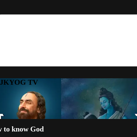
to JKYOG TV
ow to know God