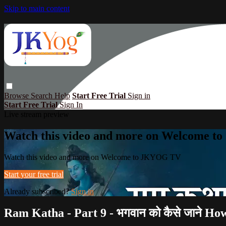
Skip to main content
Browse
Search
Help
Start Free Trial
Sign in
Start Free Trial
Sign In
Live stream preview
Watch this video and more on Welcome 
Watch this video and more on Welcome to JKYOG TV
Start your free trial
Already subscribed?
Sign in
Ram Katha - Part 9 - भगवान को कैसे जाने H