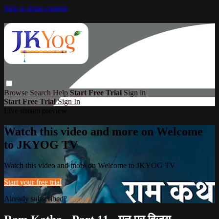
Skip to main content
Browse
Search
Help
Start Free Trial
Sign in
Start Free Trial
Sign In
Live stream preview
Watch this video and more on Welcome
to JKYOG TV
Watch this video and more on Welcome to JKYOG TV
Start your free trial
Already subscribed?
Sign in