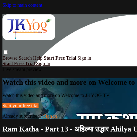
Skip to main content
Browse
Search
Help
Start Free Trial
Sign in
Start Free Trial
Sign In
Live stream preview
Watch this video and more on Welcome 
Watch this video and more on Welcome to JKYOG TV
Start your free trial
Already subscribed?
Sign in
Ram Katha - Part 13 - अहिल्या उद्धार Ahilya