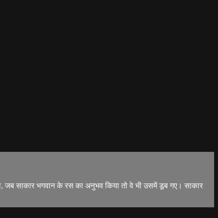
किया था, जब साकार भगवान के रस का अनुभव किया तो वे भी उसमें डूब गए। साकार