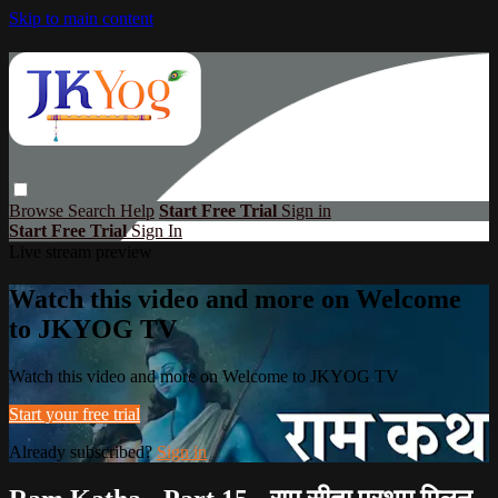
Skip to main content
Browse
Search
Help
Start Free Trial
Sign in
Start Free Trial
Sign In
Live stream preview
Watch this video and more on Welcome
to JKYOG TV
Watch this video and more on Welcome to JKYOG TV
Start your free trial
Already subscribed?
Sign in