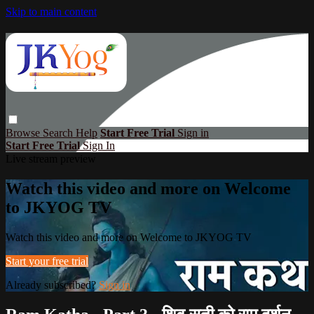
Skip to main content
Browse
Search
Help
Start Free Trial
Sign in
Start Free Trial
Sign In
Live stream preview
Watch this video and more on Welcome
to JKYOG TV
Watch this video and more on Welcome to JKYOG TV
Start your free trial
Already subscribed?
Sign in