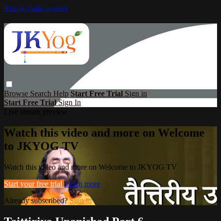
Skip to main content
Browse
Search
Help
Start Free Trial
Sign in
Start Free Trial
Sign In
Live stream preview
Watch this video and more on Welcome
to JKYOG TV
Watch this video and more on Welcome to JKYOG TV
Start your free trial
Learn more
Already subscribed?
Sign in