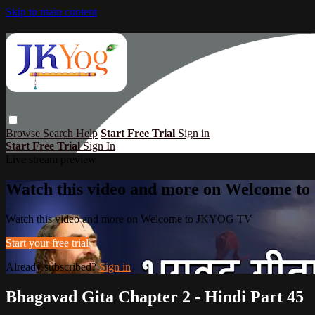
Skip to main content
Browse
Search
Help
Start Free Trial
Sign in
Start Free Trial
Sign In
Live stream preview
Watch this video and more on Welcome 
Watch this video and more on Welcome to JKYOG TV
Start your free trial
Already subscribed?
Sign in
Bhagavad Gita Chapter 2 - Hindi Part 45