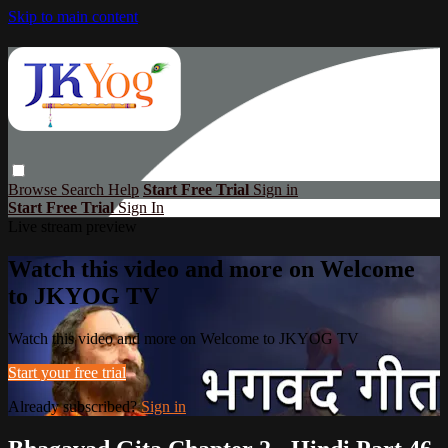
Skip to main content
Browse
Search
Help
Start Free Trial
Sign in
Start Free Trial
Sign In
Live stream preview
Watch this video and more on Welcome
to JKYOG TV
Watch this video and more on Welcome to JKYOG TV
Start your free trial
Already subscribed?
Sign in