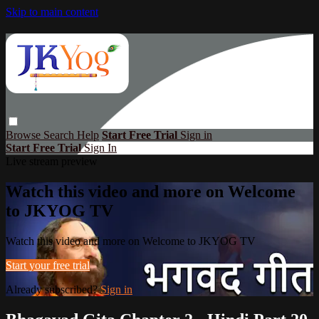
Skip to main content
Browse
Search
Help
Start Free Trial
Sign in
Start Free Trial
Sign In
Live stream preview
Watch this video and more on Welcome
to JKYOG TV
Watch this video and more on Welcome to JKYOG TV
Start your free trial
Already subscribed?
Sign in