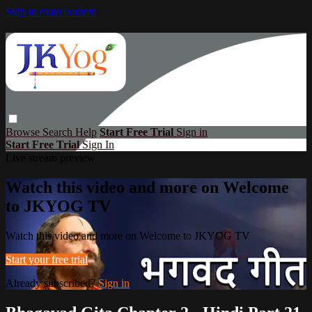
Skip to main content
Browse
Search
Help
Start Free Trial
Sign in
Start Free Trial
Sign In
Live stream preview
Watch this video and more on Welcome
to JKYOG TV
Watch this video and more on Welcome to JKYOG TV
Start your free trial
Already subscribed?
Sign in