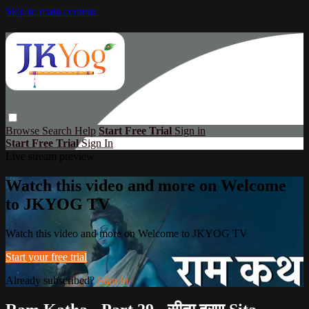
Skip to main content
Browse
Search
Help
Start Free Trial
Sign in
Start Free Trial
Sign In
Live stream preview
Watch this video and more on Welcome
to JKYOG TV
Watch this video and more on Welcome to JKYOG TV
Start your free trial
Already subscribed?
Sign in