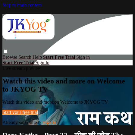
Skip to main content
Browse
Search
Help
Start Free Trial
Sign in
Start Free Trial
Sign In
Live stream preview
Watch this video and more on Welcome
to JKYOG TV
Watch this video and more on Welcome to JKYOG TV
Start your free trial
Already subscribed?
Sign in