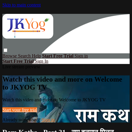
Skip to main content
Browse
Search
Help
Start Free Trial
Sign in
Start Free Trial
Sign In
Live stream preview
Watch this video and more on Welcome
to JKYOG TV
Watch this video and more on Welcome to JKYOG TV
Start your free trial
Already subscribed?
Sign in