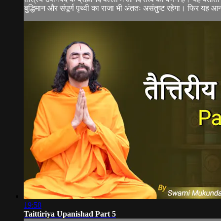
बुद्धिमान और संपूर्ण पृथ्वी का राजा भी अंततः असंतुष्ट रहेगा। फिर यह आन
19:58
Taittiriya Upanishad Part 5