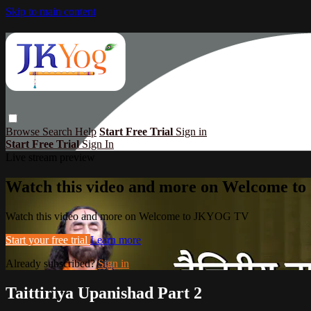
Skip to main content
Browse
Search
Help
Start Free Trial
Sign in
Start Free Trial
Sign In
Live stream preview
Watch this video and more on Welcome 
Watch this video and more on Welcome to JKYOG TV
Start your free trial
Learn more
Already subscribed?
Sign in
Taittiriya Upanishad Part 2