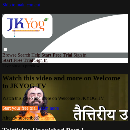
Skip to main content
Browse
Search
Help
Start Free Trial
Sign in
Start Free Trial
Sign In
Live stream preview
Watch this video and more on Welcome
to JKYOG TV
Watch this video and more on Welcome to JKYOG TV
Start your free trial
Learn more
Already subscribed?
Sign in