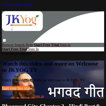
Skip to main content
Browse
Search
Help
Start Free Trial
Sign in
Start Free Trial
Sign In
Live stream preview
Watch this video and more on Welcome
to JKYOG TV
Watch this video and more on Welcome to JKYOG TV
Start your free trial
Already subscribed?
Sign in