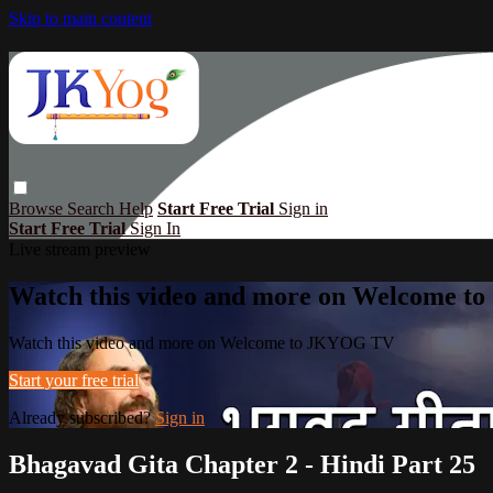
Skip to main content
Browse
Search
Help
Start Free Trial
Sign in
Start Free Trial
Sign In
Live stream preview
Watch this video and more on Welcome 
Watch this video and more on Welcome to JKYOG TV
Start your free trial
Already subscribed?
Sign in
Bhagavad Gita Chapter 2 - Hindi Part 25