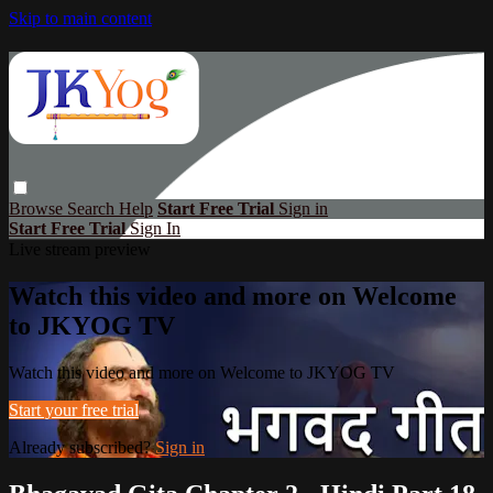
Skip to main content
Browse
Search
Help
Start Free Trial
Sign in
Start Free Trial
Sign In
Live stream preview
Watch this video and more on Welcome
to JKYOG TV
Watch this video and more on Welcome to JKYOG TV
Start your free trial
Already subscribed?
Sign in