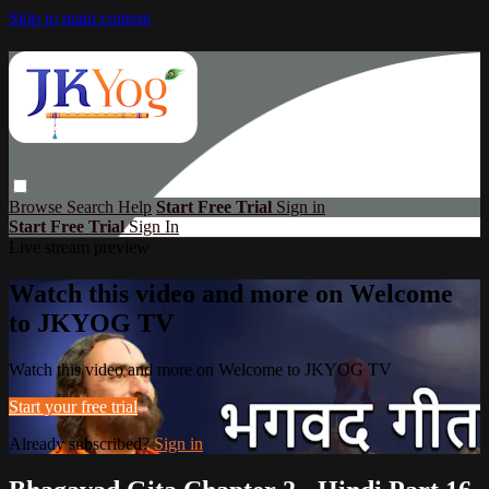
Skip to main content
Browse
Search
Help
Start Free Trial
Sign in
Start Free Trial
Sign In
Live stream preview
Watch this video and more on Welcome
to JKYOG TV
Watch this video and more on Welcome to JKYOG TV
Start your free trial
Already subscribed?
Sign in