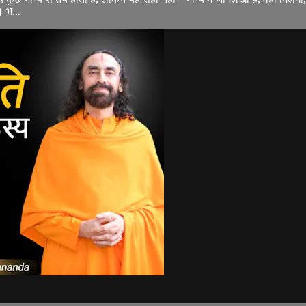
। भ...