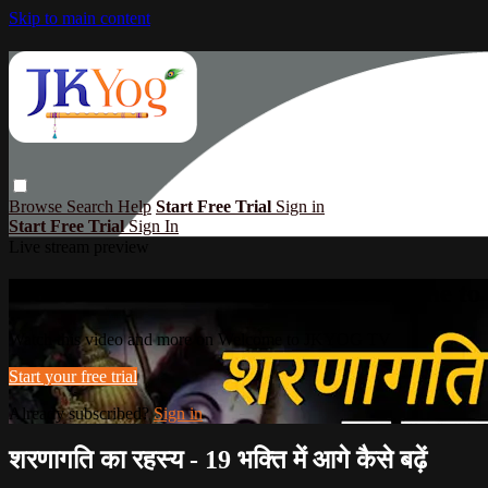
Skip to main content
Browse
Search
Help
Start Free Trial
Sign in
Start Free Trial
Sign In
Live stream preview
Watch this video and more on Welcome 
Watch this video and more on Welcome to JKYOG TV
Start your free trial
Already subscribed?
Sign in
शरणागति का रहस्य - 19 भक्ति में आगे कैसे बढ़ें