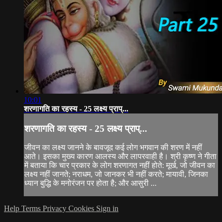
10:01
शरणागति का रहस्य - 25 लक्ष्य प्राप्...
शरणागति का रहस्य - 25 लक्ष्य प्राप्...
जीवन का लक्ष्य जानने के बावजूद कई लोग भगवान की शरण में नहीं
आते। इसका मुख्य कारण आलस्य और लापरवाही है। श्री कृष्ण ने गीता
में बताया कि चार प्रकार के लोग शरणागत नहीं होते: मूर्ख, जो जीवन का
लक्ष्य नहीं जानते; नराधम, जो जानकर भी नहीं करते; मायावी, जिनका
ध्यान बुद्धि के मनोरंजन पर होता है; और आसुरी ...
Help
Terms
Privacy
Cookies
Sign in