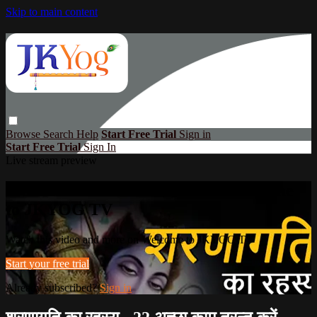
Skip to main content
Browse
Search
Help
Start Free Trial
Sign in
Start Free Trial
Sign In
Live stream preview
Watch this video and more on Welcome
to JKYOG TV
Watch this video and more on Welcome to JKYOG TV
Start your free trial
Already subscribed?
Sign in