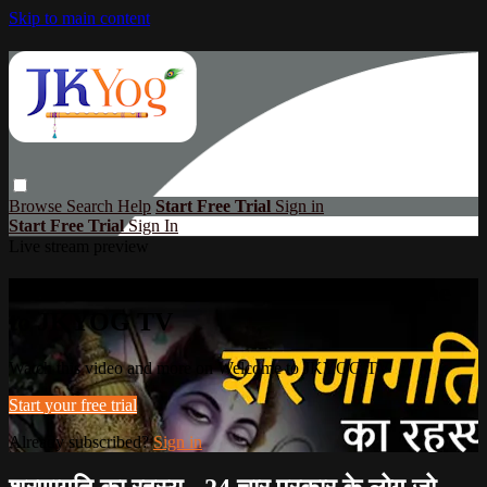
Skip to main content
Browse
Search
Help
Start Free Trial
Sign in
Start Free Trial
Sign In
Live stream preview
Watch this video and more on Welcome
to JKYOG TV
Watch this video and more on Welcome to JKYOG TV
Start your free trial
Already subscribed?
Sign in