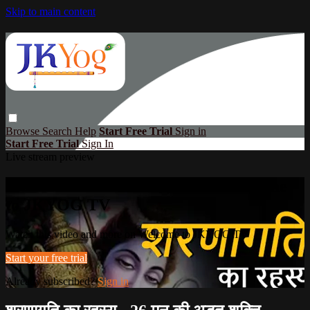
Skip to main content
Browse
Search
Help
Start Free Trial
Sign in
Start Free Trial
Sign In
Live stream preview
Watch this video and more on Welcome
to JKYOG TV
Watch this video and more on Welcome to JKYOG TV
Start your free trial
Already subscribed?
Sign in