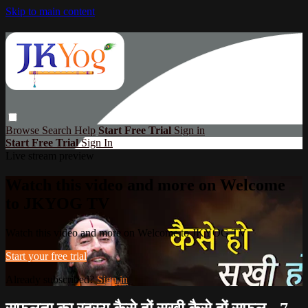
Skip to main content
Browse
Search
Help
Start Free Trial
Sign in
Start Free Trial
Sign In
Live stream preview
Watch this video and more on Welcome
to JKYOG TV
Watch this video and more on Welcome to JKYOG TV
Start your free trial
Already subscribed?
Sign in