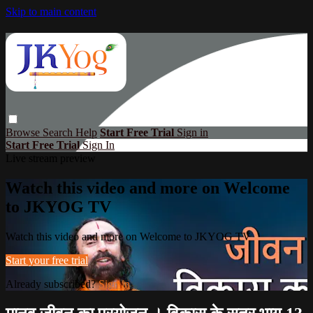
Skip to main content
Browse
Search
Help
Start Free Trial
Sign in
Start Free Trial
Sign In
Live stream preview
Watch this video and more on Welcome
to JKYOG TV
Watch this video and more on Welcome to JKYOG TV
Start your free trial
Already subscribed?
Sign in