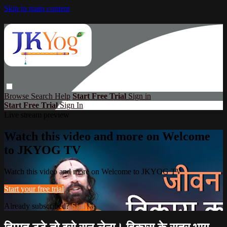
Skip to main content
Browse
Search
Help
Start Free Trial
Sign in
Start Free Trial
Sign In
Live stream preview
Watch this video and more on Welcome
to JKYOG TV
Watch this video and more on Welcome to JKYOG TV
Start your free trial
Already subscribed?
Sign in