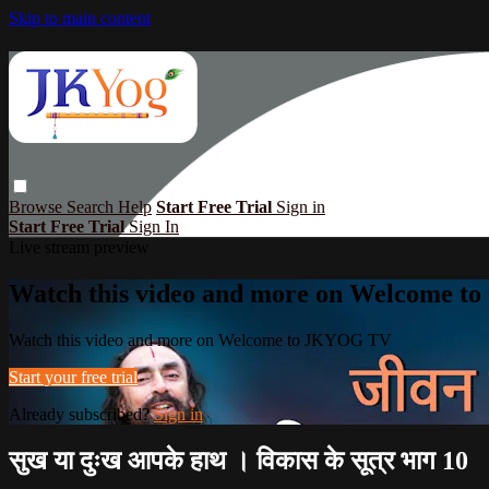
Skip to main content
Browse
Search
Help
Start Free Trial
Sign in
Start Free Trial
Sign In
Live stream preview
Watch this video and more on Welcome 
Watch this video and more on Welcome to JKYOG TV
Start your free trial
Already subscribed?
Sign in
सुख या दुःख आपके हाथ । विकास के सूत्र भाग 10