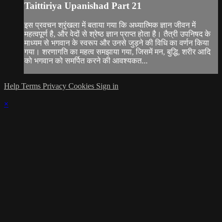
Taittiriya Upanishad Part 21
इस प्रवचन श्रृंखला में बताया गया कि अध्यात्मिक ज्ञान जीवन में
महत्वपूर्ण है, और वेदों से श्रेष्ठ ज्ञान प्राप्त होता है। तैत्री उपनिषद के
माध्यम से भगवान के स्वरूप और उनसे जुड़ने की विधि का वर्णन किया
गया। शरणागति का महत्व समझाया गया, जिसमें मन, बुद्धि, शरीर आदि
को भगवान को समर्पित करने की आवश्यकत...
Help
Terms
Privacy
Cookies
Sign in
×