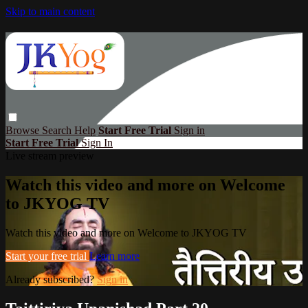
Skip to main content
Browse
Search
Help
Start Free Trial
Sign in
Start Free Trial
Sign In
Live stream preview
Watch this video and more on Welcome
to JKYOG TV
Watch this video and more on Welcome to JKYOG TV
Start your free trial
Learn more
Already subscribed?
Sign in