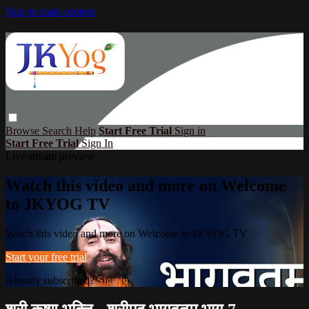
Skip to main content
Browse
Search
Help
Start Free Trial
Sign in
Start Free Trial
Sign In
Live stream preview
Watch this video and more on Welcome
to JKYOG TV
Watch this video and more on Welcome to JKYOG TV
Start your free trial
Already subscribed?
Sign in