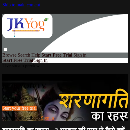
Skip to main content
Browse
Search
Help
Start Free Trial
Sign in
Start Free Trial
Sign In
Live stream preview
Watch this video and more on Welcome
to JKYOG TV
Watch this video and more on Welcome to JKYOG TV
Start your free trial
Already subscribed?
Sign in