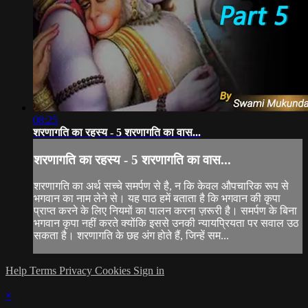
08:25
शरणागति का रहस्य - 5 शरणागति का वास...
शरणागति का रहस्य - 5 शरणागति का वास...
शरणागति का अर्थ सच्चे समर्पण से है, न कि केवल औपचारिक रूप से
भगवान का नाम लेने से। यह पाठ हमें बताता है कि भगवान की कृपा
प्राप्त करने के लिए नियमों का पालन करना ज़रूरी है। समर्पण के बिना
भगवान कृपा नहीं करते क्योंकि इससे उनकी न्यायप्रियता पर सवाल उठ
सकता है। शरणागति के छह अंग होते हैं, जिन्हें सम...
Help
Terms
Privacy
Cookies
Sign in
×