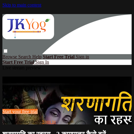
Skip to main content
Browse
Search
Help
Start Free Trial
Sign in
Start Free Trial
Sign In
Live stream preview
Watch this video and more on Welcome
to JKYOG TV
Watch this video and more on Welcome to JKYOG TV
Start your free trial
Already subscribed?
Sign in