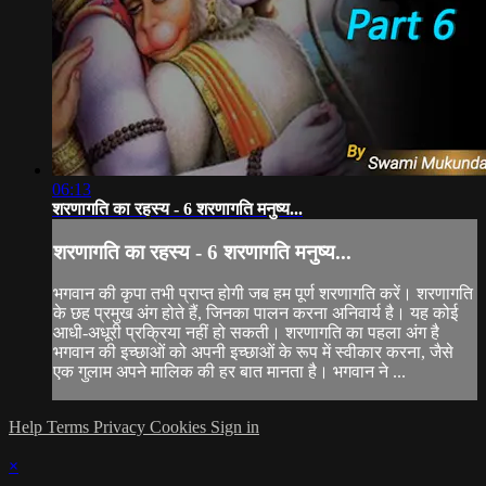
06:13
शरणागति का रहस्य - 6 शरणागति मनुष्य...
शरणागति का रहस्य - 6 शरणागति मनुष्य...
भगवान की कृपा तभी प्राप्त होगी जब हम पूर्ण शरणागति करें। शरणागति
के छह प्रमुख अंग होते हैं, जिनका पालन करना अनिवार्य है। यह कोई
आधी-अधूरी प्रक्रिया नहीं हो सकती। शरणागति का पहला अंग है
भगवान की इच्छाओं को अपनी इच्छाओं के रूप में स्वीकार करना, जैसे
एक गुलाम अपने मालिक की हर बात मानता है। भगवान ने ...
Help
Terms
Privacy
Cookies
Sign in
×