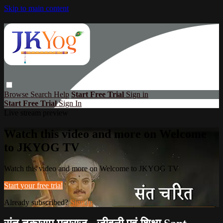
Skip to main content
Browse
Search
Help
Start Free Trial
Sign in
Start Free Trial
Sign In
Live stream preview
Watch this video and more on Welcome
to JKYOG TV
Watch this video and more on Welcome to JKYOG TV
Start your free trial
Already subscribed?
Sign in