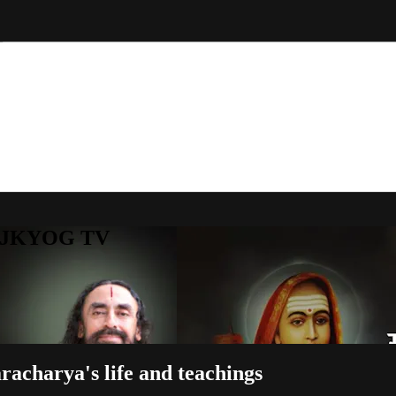
to JKYOG TV
nkaracharya's life and teachings