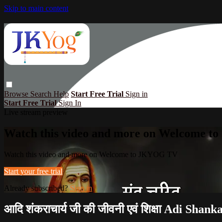
Skip to main content
Browse
Search
Help
Start Free Trial
Sign in
Start Free Trial
Sign In
Live stream preview
Watch this video and more on Welcome 
Watch this video and more on Welcome to JKYOG TV
Start your free trial
Already subscribed?
Sign in
आदि शंकराचार्य जी की जीवनी एवं शिक्षा Adi Sha