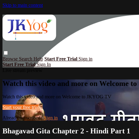
Skip to main content
Browse
Search
Help
Start Free Trial
Sign in
Start Free Trial
Sign In
Live stream preview
Watch this video and more on Welcome 
Watch this video and more on Welcome to JKYOG TV
Start your free trial
Already subscribed?
Sign in
Bhagavad Gita Chapter 2 - Hindi Part 1