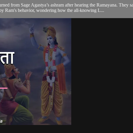
rned from Sage Agastya’s ashram after hearing the Ramayana. They saw
y Ram's behavior, wondering how the all-knowing L...