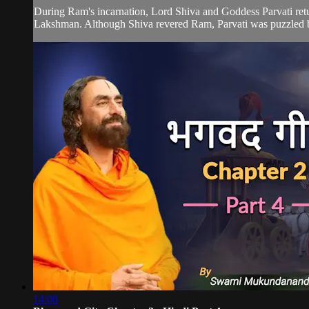
During Ram's incarnation, Lord Shiva and Goddess Parvati retu
Lakshman. Although Shiva revered Ram, Parvati was puzzled b
14:08