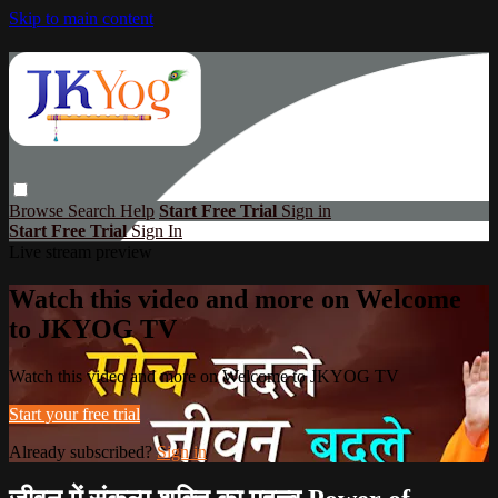
Skip to main content
Browse
Search
Help
Start Free Trial
Sign in
Start Free Trial
Sign In
Live stream preview
Watch this video and more on Welcome
to JKYOG TV
Watch this video and more on Welcome to JKYOG TV
Start your free trial
Already subscribed?
Sign in