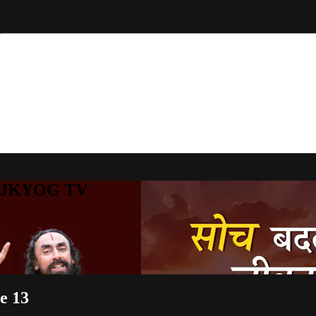
to JKYOG TV
le 13