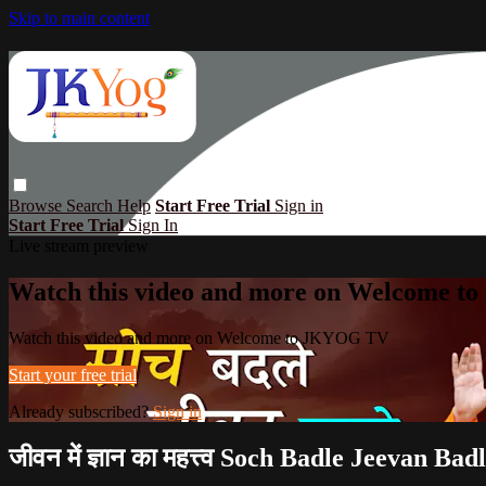
Skip to main content
Browse
Search
Help
Start Free Trial
Sign in
Start Free Trial
Sign In
Live stream preview
Watch this video and more on Welcome 
Watch this video and more on Welcome to JKYOG TV
Start your free trial
Already subscribed?
Sign in
जीवन में ज्ञान का महत्त्व Soch Badle Jeevan Bad