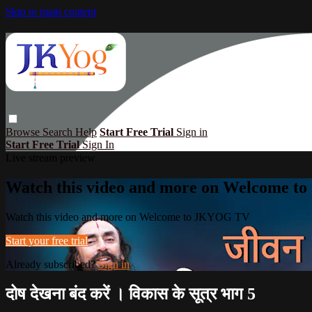
Skip to main content
Browse
Search
Help
Start Free Trial
Sign in
Start Free Trial
Sign In
Live stream preview
Watch this video and more on Welcome 
Watch this video and more on Welcome to JKYOG TV
Start your free trial
Already subscribed?
Sign in
दोष देखना बंद करें । विकास के सूत्र भाग 5